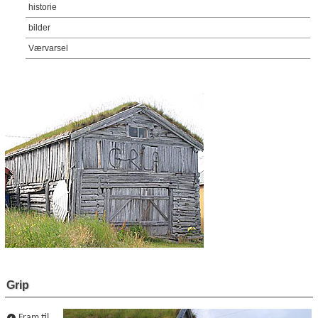
historie
bilder
Værvarsel
Grip
Fram til