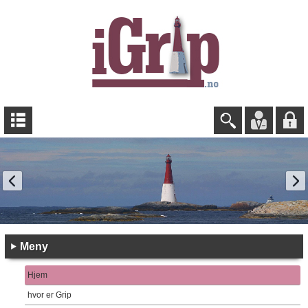
Meny
Hjem
hvor er Grip