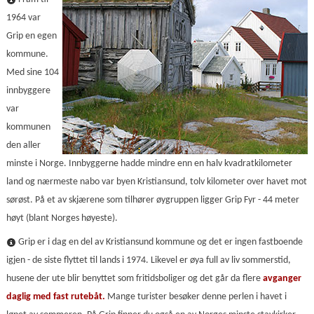
1964 var
Grip en egen
kommune.
Med sine 104
innbyggere
var
kommunen
den aller
minste i Norge. Innbyggerne hadde mindre enn en halv kvadratkilometer
land og nærmeste nabo var byen Kristiansund, tolv kilometer over havet mot
sørøst. På et av skjærene som tilhører øygruppen ligger Grip Fyr - 44 meter
høyt (blant Norges høyeste).
Grip er i dag en del av Kristiansund kommune og det er ingen fastboende
igjen - de siste flyttet til lands i 1974. Likevel er øya full av liv sommerstid,
husene der ute blir benyttet som fritidsboliger og det går da flere
avganger
daglig med fast rutebåt.
Mange turister besøker denne perlen i havet i