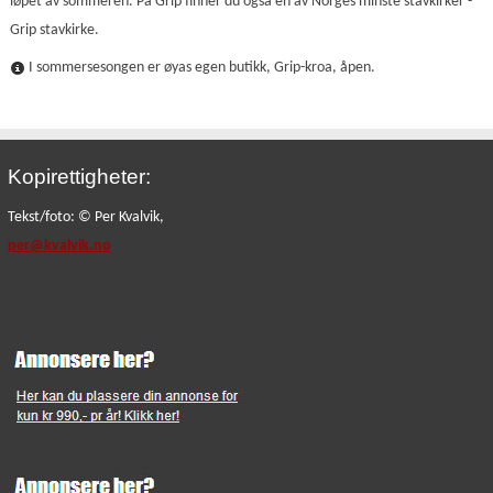
løpet av sommeren. På Grip finner du også en av Norges minste stavkirker -
Grip stavkirke.
I sommersesongen er øyas egen butikk, Grip-kroa, åpen.
Kopirettigheter:
Tekst/foto: © Per Kvalvik,
per@kvalvik.no